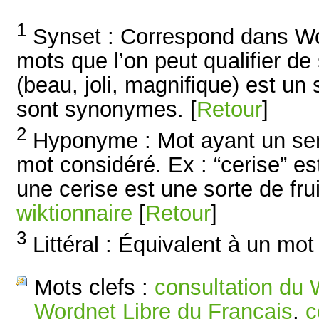
1
Synset : Correspond dans W
mots que l’on peut qualifier d
(beau, joli, magnifique) est u
sont synonymes. [
Retour
]
2
Hyponyme : Mot ayant un sens
mot considéré. Ex : “cerise” es
une cerise est une sorte de frui
wiktionnaire
[
Retour
]
3
Littéral : Équivalent à un mot 
Mots clefs :
consultation du
Wordnet Libre du Français
,
c