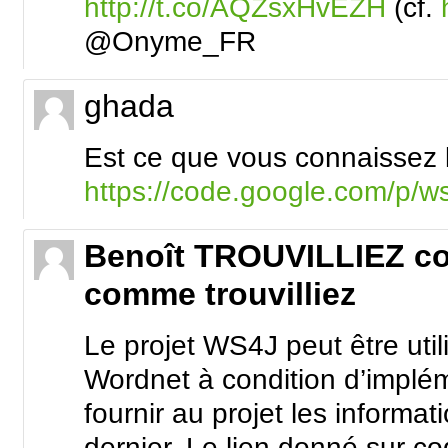
http://t.co/AQZsxHvEZH
(cf.
@Onyme_FR
ghada
Est ce que vous connaissez l
https://code.google.com/p/ws
Benoît TROUVILLIEZ co
comme trouvilliez
Le projet WS4J peut être util
Wordnet à condition d’implém
fournir au projet les informa
dernier. Le lien donné sur 