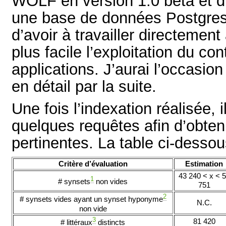
WOLF en version 1.0 bêta et d
une base de données Postgres.
d’avoir à travailler directement
plus facile l’exploitation du 
applications. J’aurai l’occasio
en détail par la suite.
Une fois l’indexation réalisée, i
quelques requêtes afin d’obteni
pertinentes. La table ci-dessou
Critère d’évaluation
Estimation
43 240 < x < 
1
# synsets
non vides
751
2
# synsets vides ayant un synset hyponyme
N.C.
non vide
3
81 420
# littéraux
distincts