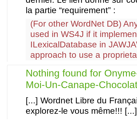
la partie “requirement” :
(For other WordNet DB) An
used in WS4J if it implement
ILexicalDatabase in JAWJAW
approach to use a propriet
Nothing found for Onyme
Moi-Un-Canape-Chocola
[...] Wordnet Libre du Françai
explorez-le vous même!!! [...]