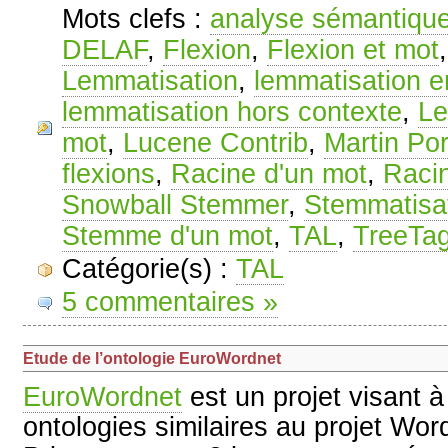
Mots clefs :
analyse sémantiqu
DELAF
,
Flexion
,
Flexion et mot
Lemmatisation
,
lemmatisation e
lemmatisation hors contexte
,
L
mot
,
Lucene Contrib
,
Martin Por
flexions
,
Racine d'un mot
,
Racin
Snowball Stemmer
,
Stemmatisa
Stemme d'un mot
,
TAL
,
TreeTa
Catégorie(s) :
TAL
5 commentaires »
Etude de l’ontologie EuroWordnet
EuroWordnet
est un projet visant à
ontologies similaires au projet Word