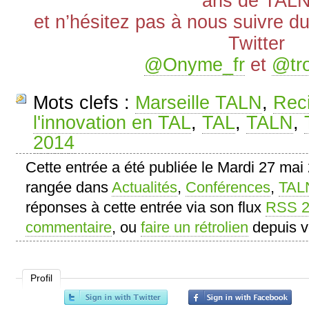
ans de TAL
et n’hésitez pas à nous suivre d
Twitter
@Onyme_fr
et
@tro
Mots clefs :
Marseille TALN
,
Reci
l'innovation en TAL
,
TAL
,
TALN
,
2014
Cette entrée a été publiée le Mardi 27 mai
rangée dans
Actualités
,
Conférences
,
TAL
réponses à cette entrée via son flux
RSS 2
commentaire
, ou
faire un rétrolien
depuis vo
Profil