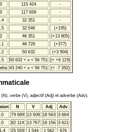
.0
115 424
-
.0
117 658
-
1.4
32 351
-
1.5
32 546
(+195)
.2
46 351
(+13 805)
2.1
46 728
(+377)
2.2
50 632
(+3 904)
2.5
50 632 < x < 56 751
(< +6 119)
bêta
43 240 < x < 56 751
(< -7 392)
mmaticale
, verbe (V), adjectif (Adj) et adverbe (Adv).
sion
N
V
Adj
Adv
.0
79 689
13 508
18 563
3 664
.0
82 114
13 767
18 156
3 621
1.4
25 559
1 544
1 562
676