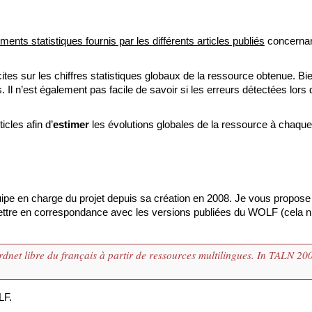
éments statistiques fournis par les différents articles publiés
concernan
ites sur les chiffres statistiques globaux de la ressource obtenue. Bi
Il n’est également pas facile de savoir si les erreurs détectées lors 
icles afin d’
estimer
les évolutions globales de la ressource à chaqu
quipe en charge du projet depuis sa création en 2008. Je vous propose 
es mettre en correspondance avec les versions publiées du WOLF (cela n
dnet libre du français à partir de ressources multilingues. In TALN 20
LF.