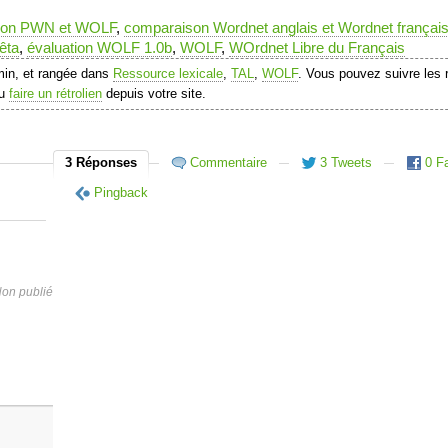
son PWN et WOLF
,
comparaison Wordnet anglais et Wordnet françai
êta
,
évaluation WOLF 1.0b
,
WOLF
,
WOrdnet Libre du Français
min, et rangée dans
Ressource lexicale
,
TAL
,
WOLF
. Vous pouvez suivre les 
ou
faire un rétrolien
depuis votre site.
3 Réponses
Commentaire
3 Tweets
0 F
Pingback
on publié