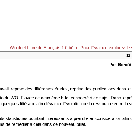
Wordnet Libre du Français 1.0 bêta : Pour l’évaluer, explorez-l
11
Par:
Benoî
avail, reprise des différentes études, reprise des publications dans l
êta du WOLF avec ce deuxième billet consacré à ce sujet. Dans le préc
ques littéraux afin d’évaluer l’évolution de la ressource entre la v
s statistiques pourtant intéressants à prendre en considération afin d
ns de remédier à cela dans ce nouveau billet.