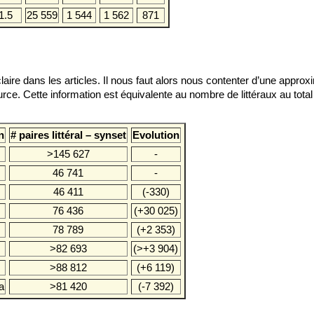
1.5
25 559
1 544
1 562
871
laire dans les articles. Il nous faut alors nous contenter d’une appro
urce. Cette information est équivalente au nombre de littéraux au tota
n
# paires littéral – synset
Evolution
>145 627
-
46 741
-
46 411
(-330)
76 436
(+30 025)
78 789
(+2 353)
>82 693
(>+3 904)
>88 812
(+6 119)
a
>81 420
(-7 392)