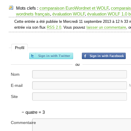
Mots clefs :
comparaison EuroWordnet et WOLF
,
comparai
wordnets français
,
évaluation WOLF
,
évaluation WOLF 1.0 b
Cette entrée a été publiée le Mercredi 11 septembre 2013 à 12 h 33 
entrée via son flux
RSS 2.0
. Vous pouvez
laisser un commentaire
, 
Profil
ou
Nom
E-mail
N
Site
internet
− quatre = 3
Commentaire