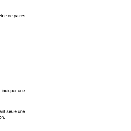
trie de paires
r indiquer une
dant seule une
on.