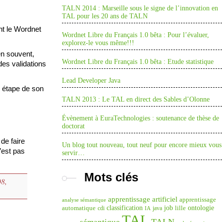
TALN 2014 : Marseille sous le signe de l’innovation en
TAL pour les 20 ans de TALN
t le Wordnet
Wordnet Libre du Français 1.0 bêta : Pour l’évaluer,
explorez-le vous même!!!
en souvent,
Wordnet Libre du Français 1.0 bêta : Etude statistique
des validations
Lead Developer Java
e étape de son
TALN 2013 : Le TAL en direct des Sables d’Olonne
Évènement à EuraTechnologies : soutenance de thèse de
doctorat
de faire
Un blog tout nouveau, tout neuf pour encore mieux vous
’est pas
servir…
Mots clés
08,
apprentissage artificiel
apprentissage
analyse sémantique
classification
job
ontologie
automatique
lille
cdi
java
IA
TAL