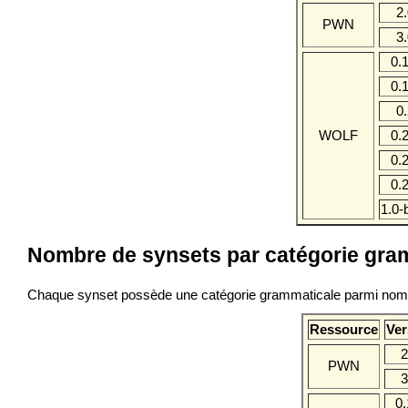
2
PWN
3
0.
0.
0
WOLF
0.
0.
0.
1.0-
Nombre de synsets par catégorie gra
Chaque synset possède une catégorie grammaticale parmi nom (N)
Ressource
Ver
2
PWN
3
0.