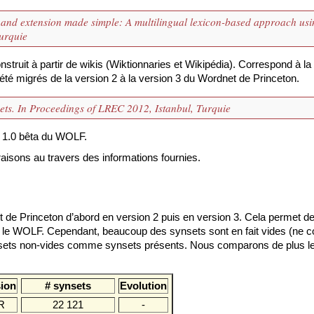
 and extension made simple: A multilingual lexicon-based approach usi
urquie
truit à partir de wikis (Wiktionnaries et Wikipédia). Correspond à la
é migrés de la version 2 à la version 3 du Wordnet de Princeton.
ets. In Proceedings of LREC 2012, Istanbul, Turquie
 1.0 bêta du WOLF.
isons au travers des informations fournies.
 de Princeton d’abord en version 2 puis en version 3. Cela permet de
s le WOLF. Cependant, beaucoup des synsets sont en fait vides (ne c
synsets non-vides comme synsets présents. Nous comparons de plus 
sion
# synsets
Evolution
R
22 121
-