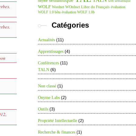
TALN
sémantique
onyme
web sémantique
erbes.
WOLF
WOrdnet Libre du Français
Wordnet
évaluation
WOLF 1.0 bêta
évaluation WOLF 1.0b
Catégories
erbes.
(11)
Actualités
(4)
Apprentissages
pon
(11)
Conférences
(6)
TALN
(1)
Non classé
(2)
Onyme Labs
(3)
Outils
012,
(2)
Propriété Intellectuelle
(1)
Recherche & finances