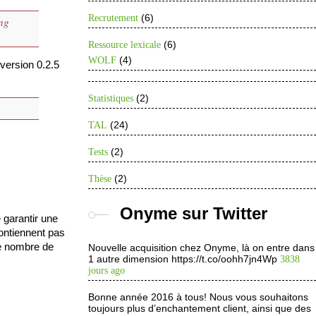
(6)
Recrutement
ng
(6)
Ressource lexicale
(4)
WOLF
 version 0.2.5
(2)
Statistiques
(24)
TAL
(2)
Tests
(2)
Thèse
Onyme sur Twitter
 garantir une
ontiennent pas
le nombre de
Nouvelle acquisition chez Onyme, là on entre dans
1 autre dimension https://t.co/oohh7jn4Wp
3838
jours ago
Bonne année 2016 à tous! Nous vous souhaitons
toujours plus d’enchantement client, ainsi que des