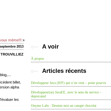
e vous même!!!
»
A voir
 septembre 2013
t TROUVILLIEZ
À propos
Articles récents
e blog,…
édent billet,
Développeur Java (H/F) qui n’en veut – poste pourvu
ersion alpha
Développeur(se) JavaEE, avec le sens du service –
deprecated
’évaluer les
Onyme Labs : Dessine moi un canapé chocolat