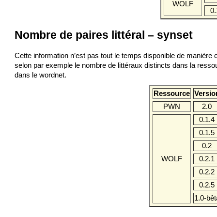
WOLF
0.
Nombre de paires littéral – synset
Cette information n’est pas tout le temps disponible de manière c
selon par exemple le nombre de littéraux distincts dans la resso
dans le wordnet.
Ressource
Versio
PWN
2.0
0.1.4
0.1.5
0.2
WOLF
0.2.1
0.2.2
0.2.5
1.0-bêt