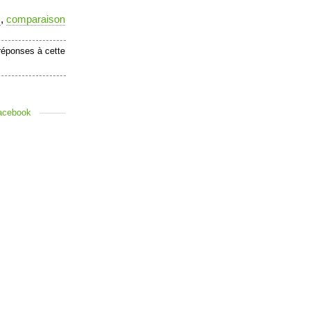
s
,
comparaison
réponses à cette
acebook