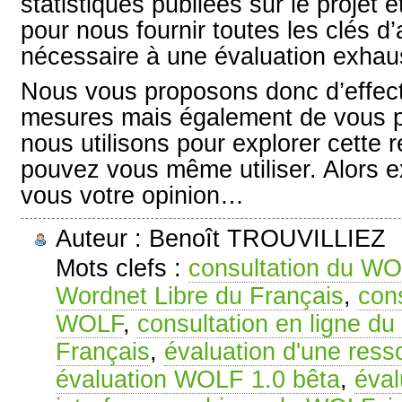
statistiques publiées sur le projet ét
pour nous fournir toutes les clés d’
nécessaire à une évaluation exhaus
Nous vous proposons donc d’effec
mesures mais également de vous pr
nous utilisons pour explorer cette 
pouvez vous même utiliser. Alors ex
vous votre opinion…
Auteur : Benoît TROUVILLIEZ
Mots clefs :
consultation du W
Wordnet Libre du Français
,
cons
WOLF
,
consultation en ligne du
Français
,
évaluation d'une ress
évaluation WOLF 1.0 bêta
,
éva