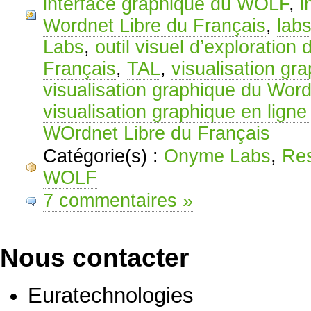
interface graphique du WOLF
,
i
Wordnet Libre du Français
,
lab
Labs
,
outil visuel d’exploration
Français
,
TAL
,
visualisation g
visualisation graphique du Word
visualisation graphique en lig
WOrdnet Libre du Français
Catégorie(s) :
Onyme Labs
,
Res
WOLF
7 commentaires »
Nous contacter
Euratechnologies