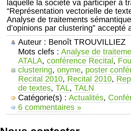
laquelle la société va participer à t
“Représentation vectorielle de text
Analyse de traitements sémantiques
d’opinions par clustering” accepté 
Auteur : Benoît TROUVILLIEZ
Mots clefs :
Analyse de traitem
ATALA
,
conférence Recital
,
Fou
clustering
,
onyme
,
poster confé
Recital 2010
,
Recital 2010
,
Repr
de textes
,
TAL
,
TALN
Catégorie(s) :
Actualités
,
Confé
6 commentaires »